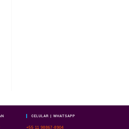
AN
CELULAR | WHATSAPP
r
+55 11 98867-8904