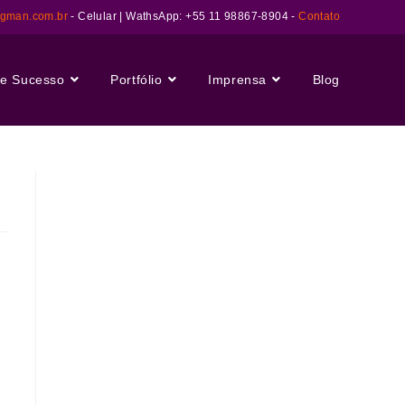
ngman.com.br
- Celular | WathsApp: +55 11 98867-8904 -
Contato
e Sucesso
Portfólio
Imprensa
Blog