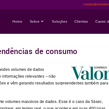
contato@marketi
Home
Sobre
Soluções
Clientes
Cases d
tendências de consumo
grandes volumes de dados
e informações relevantes – não
ções e vêm gerando resultados surpreendentes também para
orte volumes massivos de dados. Esse é o caso da 5àsec,
rastrear, em tempo real, o que acontece em suas 400 lojas