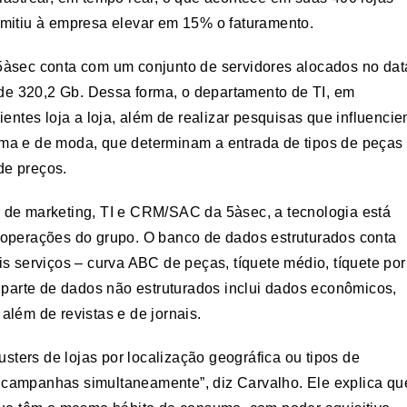
rmitiu à empresa elevar em 15% o faturamento.
 5àsec conta com um conjunto de servidores alocados no dat
e 320,2 Gb. Dessa forma, o departamento de TI, em
ientes loja a loja, além de realizar pesquisas que influenci
ima e de moda, que determinam a entrada de tipos de peças
de preços.
 de marketing, TI e CRM/SAC da 5àsec, a tecnologia está
 operações do grupo. O banco de dados estruturados conta
serviços – curva ABC de peças, tíquete médio, tíquete por
A parte de dados não estruturados inclui dados econômicos,
além de revistas e de jornais.
usters de lojas por localização geográfica ou tipos de
 campanhas simultaneamente”, diz Carvalho. Ele explica qu