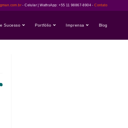
ngman.com.br
- Celular | WathsApp: +55 11 98867-8904 -
Contato
e Sucesso
Portfólio
Imprensa
Blog