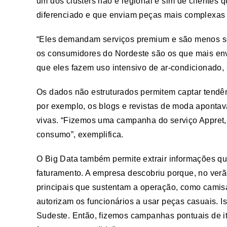
um dos clusters não é regional e sim de clientes
diferenciado e que enviam peças mais complexas 
“Eles demandam serviços premium e são menos se
os consumidores do Nordeste são os que mais en
que eles fazem uso intensivo de ar-condicionado, 
Os dados não estruturados permitem captar tendê
por exemplo, os blogs e revistas de moda aponta
vivas. “Fizemos uma campanha do serviço Appret,
consumo”, exemplifica.
O Big Data também permite extrair informações 
faturamento. A empresa descobriu porque, no ve
principais que sustentam a operação, como camisas
autorizam os funcionários a usar peças casuais. 
Sudeste. Então, fizemos campanhas pontuais de i