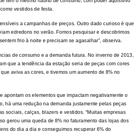
 que têm o mesmo hábito de consumo, com poder aquisitivo
como vestidos de festa.
nsíveis a campanhas de preços. Outro dado curioso é que
viam edredons no verão. Fomos pesquisar e descobrimos
sentem frio à noite e precisam se agasalhar”, observa.
ncias de consumo e a demanda futura. No inverno de 2013,
vam que a tendência da estação seria de peças com cores
 que aviva as cores, e tivemos um aumento de 8% no
que apontam os elementos que impactam negativamente o
rão, há uma redução na demanda justamente pelas peças
 sociais, calças, blazers e vestidos. “Muitas empresas
Isso gerou uma queda de 8% no faturamento das lojas dos
tens do dia a dia e conseguimos recuperar 6% do