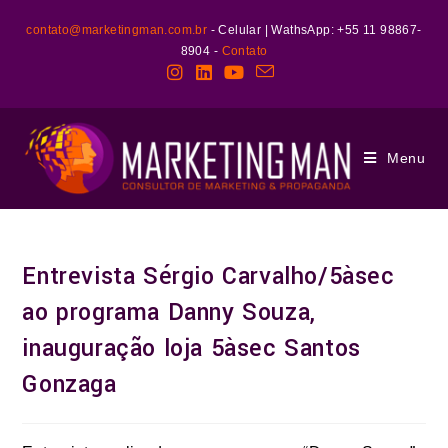
contato@marketingman.com.br
- Celular | WathsApp: +55 11 98867-
8904 -
Contato
Menu
Entrevista Sérgio Carvalho/5àsec
ao programa Danny Souza,
inauguração loja 5àsec Santos
Gonzaga