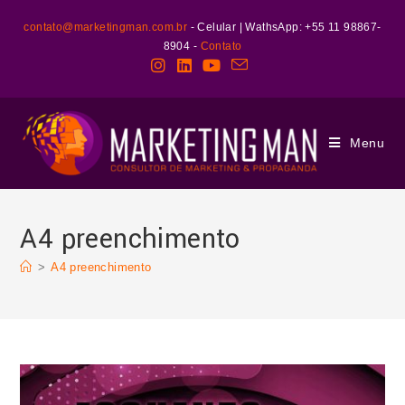
contato@marketingman.com.br
- Celular | WathsApp: +55 11 98867-
8904 -
Contato
Menu
A4 preenchimento
>
A4 preenchimento