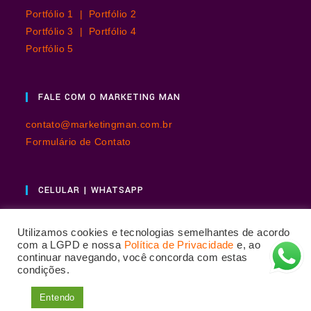
Portfólio 1 |
Portfólio 2
Portfólio 3 |
Portfólio 4
Portfólio 5
FALE COM O MARKETING MAN
contato@marketingman.com.br
Formulário de Contato
CELULAR | WHATSAPP
+55 11 98867-8904
Utilizamos cookies e tecnologias semelhantes de acordo
com a LGPD e nossa
Política de Privacidade
e, ao
continuar navegando, você concorda com estas
condições.
Entendo
Copyright© 2026 - Marketing Man | Sérgio de Souza
Carvalho Jr. -
Política de Privacidade