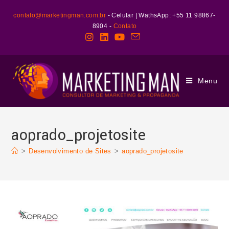
contato@marketingman.com.br
- Celular | WathsApp: +55 11 98867-
8904 -
Contato
Menu
aoprado_projetosite
>
Desenvolvimento de Sites
>
aoprado_projetosite