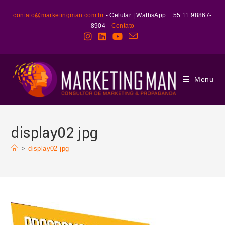
contato@marketingman.com.br
- Celular | WathsApp: +55 11 98867-
8904 -
Contato
Menu
display02 jpg
>
display02 jpg