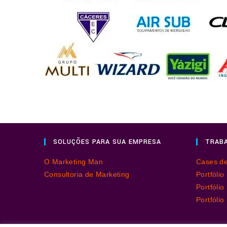
SOLUÇÕES PARA SUA EMPRESA
TRABA
O Marketing Man
Cases d
Consultoria de Marketing
Portfóli
Portfóli
Portfólio