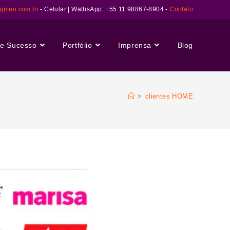
ngman.com.br
- Celular | WathsApp: +55 11 98867-8904 -
Contato
e Sucesso
Portfólio
Imprensa
Blog
>
clientes HOME