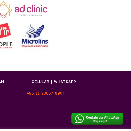
AN
CELULAR | WHATSAPP
r
+55 11 98867-8904