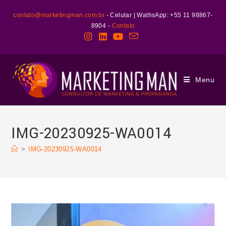
contato@marketingman.com.br
- Celular | WathsApp: +55 11 98867-
8904 -
Contato
Menu
IMG-20230925-WA0014
>
IMG-20230925-WA0014