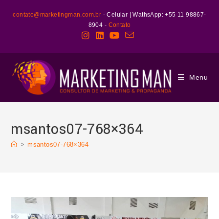
contato@marketingman.com.br
- Celular | WathsApp: +55 11 98867-
8904 -
Contato
Menu
msantos07-768×364
>
msantos07-768×364