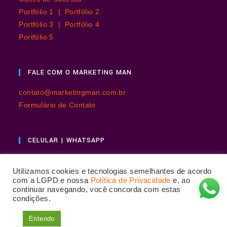
Portfólio 1 |
Portfólio 2
Portfólio 3 |
Portfólio 4
Portfólio 5
FALE COM O MARKETING MAN
contato@marketingman.com.br
Formulário de Contato
CELULAR | WHATSAPP
+55 11 98867-8904
Utilizamos cookies e tecnologias semelhantes de acordo
com a LGPD e nossa
Política de Privacidade
e, ao
continuar navegando, você concorda com estas
condições.
Entendo
Copyright© 2026 - Marketing Man | Sérgio de Souza